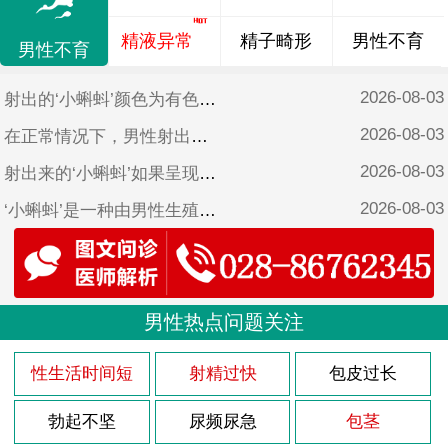
精液异常
精子畸形
男性不育
男性不育
2026-08-03
射出的‘小蝌蚪’颜色为有色可能是因为以下原因：
2026-08-03
在正常情况下，男性射出的精液会在几分钟内凝固成一种蛋白质胶状物质，这种现象被称为射精后凝固。但是有些男性可能会出现射出的‘小蝌蚪’不凝固的情况，这种现象被称为射后不凝。
2026-08-03
射出来的‘小蝌蚪’如果呈现块状，这可能是因为以下原因：
2026-08-03
‘小蝌蚪’是一种由男性生殖系统产生的细胞，通过射精的方式将其排出体外。而正常情况下，精液应该是透明的，有一定的黏稠度，颜色略带白色。然而，有些男性会发现，他们的精液有时候呈现出有色的果冻状。那么，这种情况是否正常呢？
2026-08-03
射出的‘小蝌蚪’带血是一种不寻常的现象，它可能意味着存在某种健康问题或疾病。以下是可能导致射出‘小蝌蚪’带血的几种原因。
2026-08-03
‘小蝌蚪’果冻状是指精液在射出后呈现凝固、黏稠、胶状或块状状态，通常与某些生理或疾病因素有关。
2026-08-03
男性热点问题关注
精液是男性生殖系统的产物，其主要功能是将‘小蝌蚪’输送到女性体内，以实现受孕。正常情况下，精液呈淡有色或白色，具有较浓的粘性和黏性，以便维持‘小蝌蚪’在体内的存活和活动。然而，如果发现射出的精液有点发黄，可能是存在某些健康问题。
2026-08-03
射出来的‘小蝌蚪’并非血液，而是一种液体，常常被称为精液或种子。它是由男性生殖系统中的几个部位（例如睾丸、前列腺、附睾、膀胱和尿道）共同产生的，其中包含着‘小蝌蚪’、蛋白质、糖类和其他成分。
性生活时间短
射精过快
包皮过长
2026-08-03
射出的精液是由‘小蝌蚪’和精浆组成的，在正常情况下颜色应该是白色或稍呈灰有色。如果精液呈现果冻状或黏稠状，可能是身体某些不健康的现象的表现。将为大家介绍一些如何调理果冻状的精液。
勃起不坚
尿频尿急
包茎
2026-08-03
射出来的‘小蝌蚪’全是血，这是一种罕见的病症，称为“血精病”或“血精切”。这种情况可能是由于以下几种原因引起的。