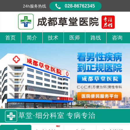
028-86762345
24h服务热线
首页
简介
技术
医师
路线
咨询
草堂·细分科室 专病专治