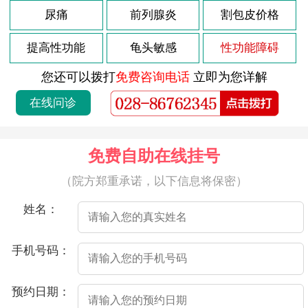
2026-08-02
尿痛
前列腺炎
割包皮价格
近年来，随着人们生活水平的不断提高，年轻男性有着更高的工作压力和更繁忙的生活节奏，而这些因素不仅对身体造成了很大压力，也给男性带来了更多的心理负担。而35岁的男人，通常正处于状态，但如果突然出现阳痿症状，那么无疑会对他的身心健康造成的影响。
2026-08-02
阳痿，也叫做勃起功能障碍，是男性勃起障碍的一种。很多人认为，阳痿是老年人的专利，其实不然，现在越来越多的年轻人也面临着阳痿的问题。因此，很多人会问：33岁阳痿能恢复吗？
提高性功能
龟头敏感
性功能障碍
2026-08-02
对于有些男性朋友来说，年龄虽然不算小，但却突然出现了阳痿的情况，这对这些人来说一定是非常不舒服的。那么，针对这种情况，应该如何应对呢？
您还可以拨打
免费咨询电话
立即为您详解
2026-08-02
如题所问，35岁男性出现不晨勃是否正常呢？其实，晨勃是指男性早上醒来时会自然而然出现的勃起现象。这种现象是一种自发性的、无意识的反射性勃起，一般是由身体内的荷尔蒙分泌及神经反射机制所调节的。那么，35岁男性不晨勃是否正常呢？
在线问诊
2026-08-02
33岁阳痿早泄是一种常见的男性性功能障碍，也是许多男性朋友经常遇到的问题之一。对于大多数男性来说，性功能障碍可能会对其自信心和身心健康产生负面影响。因此，了解如何处理这些问题对于他们来说非常重要。
2026-08-02
阳痿是男性在房事时没发获得或维持勃起的症状。一般来说，阳痿有多种原因，包括心理和生理因素。
免费自助在线挂号
2026-08-02
近年来，许多男性出现了阳痿的问题，这已经不再是老年人的问题，很多年轻人也会出现这种情况。而医院将讲述的是一个33岁男人的阳痿故事。
（院方郑重承诺，以下信息将保密）
2026-08-02
阳痿是指男性在房事中出现勃起功能障碍的一种疾病，这种疾病症状在不同年龄段出现的几率是不一样的。一般来说，阳痿发生的年龄都会随着岁数的增长而变大，因此，如果33岁的男性出现了阳痿，那么就需要及时采取措施来治疗。
姓名：
2026-08-02
32岁的阳痿，也叫勃起功能障碍，是男性生殖系统常见的问题之一。这种情况很可能会影响到夫妻生活质量，给男性带来心理压力。那么，32岁阳痿怎么办呢？
2026-08-02
今年33岁，但是面临着一个让我十分困扰的问题——阳痿。每当和妻子发生关系时，我总是没发勃起。这种情况一直持续了3个月，让我感到非常沮丧和焦虑。
手机号码：
2026-07-22
射精痛是男性朋友中常见的症状之一，大多数情况下是由生殖系统感染、部位损伤或其他疾病引起的。以下是一些可能引起射精痛的原因：
预约日期：
2026-07-22
射精过程中出现疼痛和出血情况，可以称为“射精痛有血”。通常来说，正常情况下射精是微痛无血的，如果出现了这样的症状，需要及时去医院进行检查。下面是射精痛有血的可能原因及治疗方法。