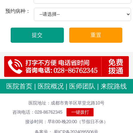
2026-07-22
射精痛是一种男性生殖系统疾病，通常发生在射精时出现疼痛或不适感。这种疼痛可能会在射精前、射精时或射精后持续几秒钟甚至几分钟。
预约病种：
2026-07-22
射精疼痛是指男性在射精的过程中感到疼痛，这种情况有可能是生理机能异常所导致，也可能是由于其他因素引起的，下面来介绍一下：
2026-07-22
射精痛是指男性在性行为或撸管时出现疼痛或不适感，通常是在射精阶段出现的。射精痛可能是由多种原因引起的，例如以下原因：
提交
重置
2026-07-22
射精痛和射精黄是男性常见的生殖系统问题，引起这种症状的原因不同，需要具体情况具体分析。
2026-07-22
首先，射精痛是前列腺疾病的一种表现，可能会给男性带来很大的困扰和不适。以下是一些缓解和治疗射精痛的方法：
2026-07-22
对于男性来说，射精是非常正常的生理现象，但有时会出现射精痛的情况，甚至持续时间过久，给身体健康带来影响。那么，射精痛过多要怎么办呢？
2026-07-22
射精痛是指男性在射精时出现疼痛或不适的症状。在一定程度上会影响到房事的质量，对身体和心理都会造成较大的影响。那么射精痛是怎么了？
2026-07-22
射精痛是指男性在性行为或撸管过程中射精时出现的疼痛感。造成射精痛的原因多种多样，包括生殖部位炎症、房事过度、前列腺增生等因素。
医院首页
|
医院概况
|
医师团队
|
来院路线
2026-04-23
龟头发痒是怎么了？
医院地址：成都市青羊区草堂北路10号
2026-04-20
滴虫性龟头包皮炎症状有哪些 龟头炎怎么治
咨询电话：028-86762345
一键拨打
2025-10-21
包皮龟头炎的危害有哪些？
接诊时间：早8:00-晚20:00（节假日不休）
2025-09-11
出现前列腺炎的起因是怎样引起！说明
备案号： 蜀ICP备2024095506号