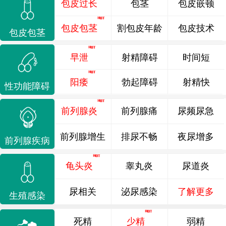
包皮过长
包茎
包皮嵌顿
包皮包茎
割包皮年龄
包皮技术
包皮包茎
早泄
射精障碍
时间短
阳痿
勃起障碍
射精快
性功能障碍
前列腺炎
前列腺痛
尿频尿急
前列腺增生
排尿不畅
夜尿增多
前列腺疾病
龟头炎
睾丸炎
尿道炎
尿相关
泌尿感染
了解更多
生殖感染
死精
少精
弱精